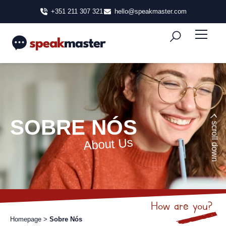
+351 211 307 321
hello@speakmaster.com
SOBRE NÓS
scroll down
About Us
How are you?
Homepage
>
Sobre Nós