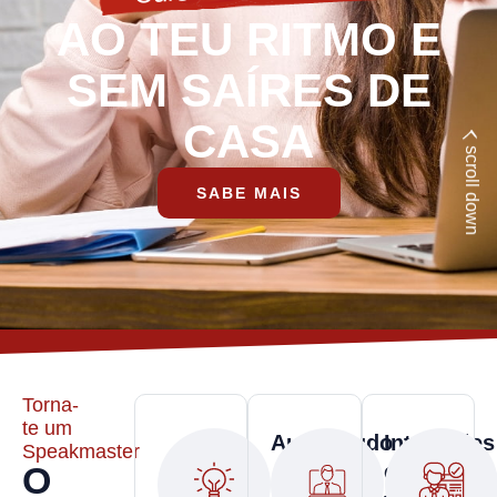
AO TEU RITMO E
SEM SAÍRES DE
CASA
scroll down
SABE MAIS
Torna-
te um
Autoestudo
Interações
Speakmaster
O
com o