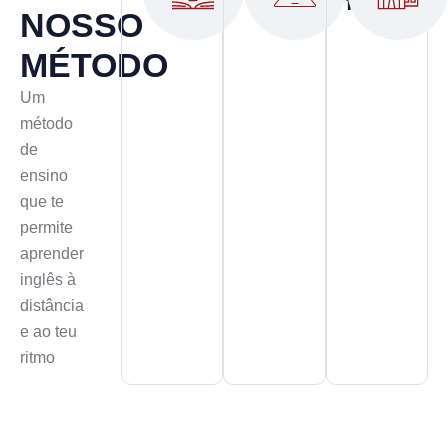
formador
NOSSO
MÉTODO
Um
método
de
ensino
que te
permite
aprender
inglês à
distância
e ao teu
ritmo